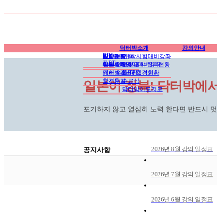
닥터박소개
강의안내
EJU
인사말/연혁
EJU일본유학시험대비강좌
합격현황
일본대학
공지사항
JLPT
학원소개
일본유학영어대비강좌
일본 전문학교
닥터박뉴스
일본대학 합격현황
강사소개
개인 수업 과정 강좌
닥터박갤러리
JLPT 합격현황
오시는길
합격후기
수료식
일본어 정복! 닥터박에서
닥터박이모저모
포기하지 않고 열심히 노력 한다면 반드시 
2026년 8월 강의 일정표
공지사항
2026년 7월 강의 일정표
2026년 6월 강의 일정표