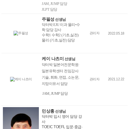
JAM, JUMP 담당
JLPT 담당
주필성
선생님
닥터박 EJU 이과 물리
•
수
학 담당 강사
관리자
2022.05.18
수학1 수학2 (기초,실전)
물리 (기초,실전) 담당
케이 나츠미
선생님
닥터박
일본어전문학원
·
일본유학센터
전임강사
기술
,
회화
,
면접
,
소논문
,
관리자
2021.12.22
지망이유서
담당
J
AM, JUMP
담당
민상홍
선생님
닥터박 입시 영어 담당 강
사
TOEIC TOEFL 입문·중급·