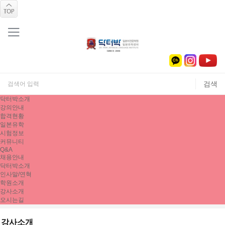
닥터박소개
강의안내
합격현황
일본유학
시험정보
커뮤니티
Q&A
채용안내
닥터박소개
인사말/연혁
학원소개
강사소개
오시는길
강사소개