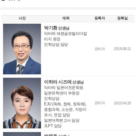
사진
제목
등록자
등록일
박기환
선생님
닥터박 재팬글로벌리더칼
리지 원장
진학상담 담당
관리자
2019.09.11
이하라 시즈에
선생님
닥터박 일본어전문학원·
일본유학센터 부원장
진학상담
관리자
2023.04.20
EJU (독해, 청해, 청독해),
종합과목, 소논문, 지망이
유서, 면접 담당
일본대학본고사 담당
JLPT 담당