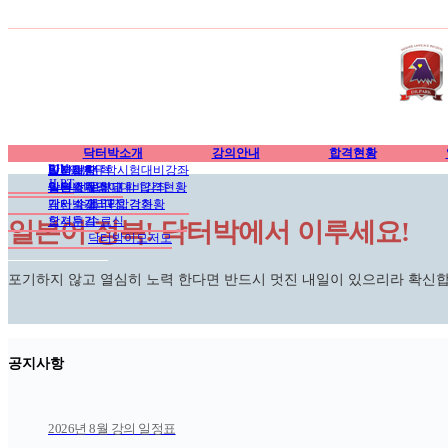
닥터박소개
강의안내
합격현황
EJU
인사말/연혁
EJU일본유학시험대비강좌
합격현황
일본대학
공지사항
JLPT
학원소개
일본유학영어대비강좌
일본 전문학교
닥터박뉴스
일본대학 합격현황
강사소개
개인 수업 과정 강좌
닥터박갤러리
JLPT 합격현황
오시는길
합격후기
수료식
일본어 정복! 닥터박에서 이루세요!
닥터박이모저모
포기하지 않고 열심히 노력 한다면 반드시 멋진 내일이 있으리라 확신합
공지사항
2026년 8월 강의 일정표