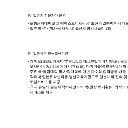
03. 일류의 전문가가 운영
- 포항공과대학교 교수(베스트티처선정) 출신의 일본학 박사가 
- 일본 명문대(학사·석사·박사) 출신의 명강사들이 강의
04. 일본유학 전문교육기관
- 게이오(慶應), 와세다(早稲田), 죠치(上智), 메이지(明治), 릿쿄
오사카(大阪), 리츠메이칸(立命館), 다마미술(多摩美術) 대학
주요 국·공립대학 및 사립대학에 매년 다수의 합격생을 배출
- 닥터박 일본유학센터를 병설교육기관으로 일본대학 진학 및
토탈서비스를 제공
- 국내 유일의 일본유학박사인 닥터박(원장 박기환)이 최적의
서비스를 제공