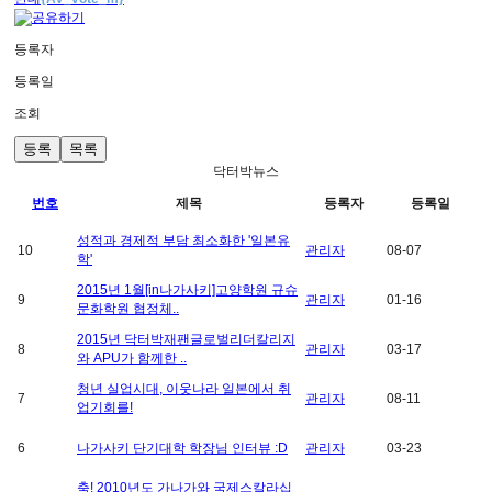
등록자
등록일
조회
등록
목록
닥터박뉴스
번호
제목
등록자
등록일
성적과 경제적 부담 최소화한 '일본유
10
관리자
08-07
학'
2015년 1월[in나가사키]고양학원 규슈
9
관리자
01-16
문화학원 협정체..
2015년 닥터박재팬글로벌리더칼리지
8
관리자
03-17
와 APU가 함께한 ..
청년 실업시대, 이웃나라 일본에서 취
7
관리자
08-11
업기회를!
6
나가사키 단기대학 학장님 인터뷰 :D
관리자
03-23
축! 2010년도 가나가와 국제스칼라십