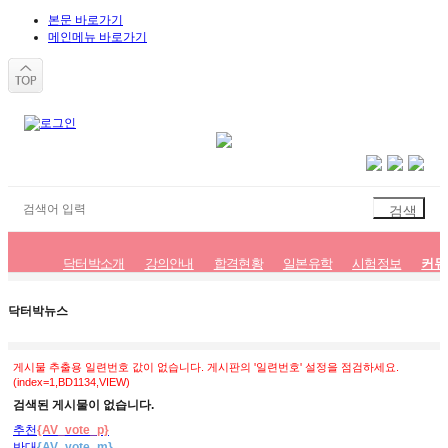
본문 바로가기
메인메뉴 바로가기
닥터박소개
강의안내
합격현황
일본유학
시험정보
커뮤
공지사항
닥터박뉴스
닥터박갤러리
닥터박뉴스
게시물 추출용 일련번호 값이 없습니다. 게시판의 '일련번호' 설정을 점검하세요.
(index=1,BD1134,VIEW)
검색된 게시물이 없습니다.
추천
{AV_vote_p}
반대
{AV_vote_m}