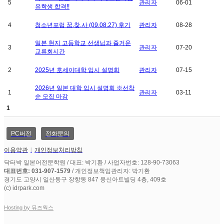
5
관리자
06-01
유학생 합격!!
4
청소년포럼 꿈.찾.사 (09.08.27) 후기
관리자
08-28
일본 현지 고등학교 선생님과 즐거운
3
관리자
07-20
교류회시간
2
2025년 호세이대학 입시 설명회
관리자
07-15
2026년 일본 대학 입시 설명회 ※선착
1
관리자
03-11
순 모집 마감
1
PC버전
전화문의
이용약관
l
개인정보처리방침
닥터박 일본어전문학원 / 대표: 박기환 / 사업자번호: 128-90-73063
대표번호: 031-907-1579
/ 개인정보책임관리자: 박기환
경기도 고양시 일산동구 장항동 847 웅신아트빌딩 4층, 409호
(c) idrpark.com
Hosting by 뮤즈웍스