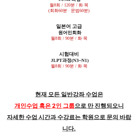
월
8
회
/ 120
분
/
화∙목
(
회화
60
분 ∙ 문법
60
분
)
일본어 고급
원어민회화
월
8
회
/ 90
분
/
화∙목
시험대비
JLPT과정(N3~N1)
월
8
회
/ 90
분
/
화∙목
현재 모든 일반강좌 수업은
개인수업 혹은 2인 그룹
으로 만 진행되오니
자세한 수업 시간과 수강료는 학원으로 문의 바랍
니다.