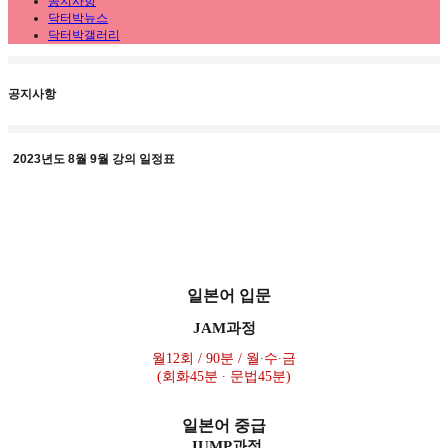
공지사항
닥터박뉴스
닥터박갤러리
공지사항
2023년도 8월 9월 강의 일정표
일본어 입문
JAM
과정
월
12
회
/ 90
분
/
월∙수∙금
(
회화
45
분 ∙ 문법
45
분
)
일본어 중급
JUMP
과정